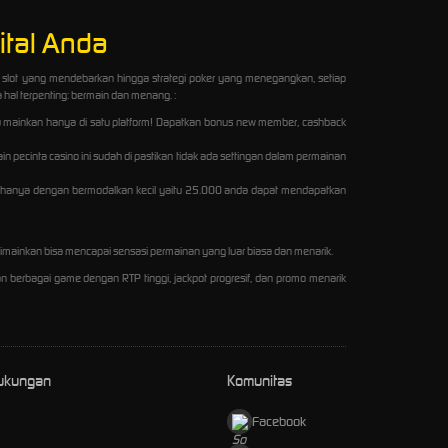
ital Anda
n slot yang mendebarkan hingga strategi poker yang menegangkan, setiap
al terpenting: bermain dan menang. :
kamu mainkan hanya di satu platform! Dapatkan bonus new member, cashback
n pecinta casino ini sudah di pastikan tidak ada settingan dalam permainan
yang hanya dengan bermodalkan kecil yaitu 25.000 anda dapat mendapatkan
imainkan bisa mencapai sensasi permainan yang luar biasa dan menarik.
erbagai game dengan RTP tinggi, jackpot progresif, dan promo menarik
ukungan
Komunitas
Facebook