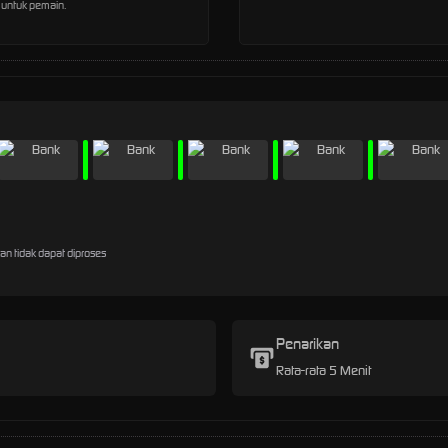
untuk pemain.
an tidak dapat diproses
Penarikan
Rata-rata 5 Menit