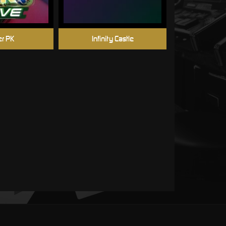
r PK
Infinity Castle