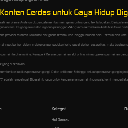
 Konten Cerdas untuk Gaya Hidup Dig
estinasi utama Anda untuk pengalaman bermain game online yang tak terlupakan. Dari putara
n antarmuka yang mulus dan layanan pelanggan 24/7, kami memastikan Anda bisa fokus pada h
ari provider ternama. Mulai dari slot gacor, tembak ikan, hingga taruhan bola – semua bisa 
ainnya , bahkan dalam melakukan pengadukan kartu juga di siarkan secara live , maka bagi pemai
h para pemain taruhan online. Kenapa ? Karena permainan slot online ini merupakan permainan 
ne yang di sediakan
emberikan kualitas permainan yang HD dan anti lemot. Sehingga seluruh permainan yang ingin d
 adalah tempatnya! Didesain khusus untuk kenyamanan pemain Indonesia, kami menyediakan b
m
Kategori
D
Hot Games