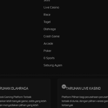
Slots
Live Casino
Race
Togel
Olahraga
Crash Game
Arcade
Poker
E-Sports
Sabung Ayam
RUHAN OLAHRAGA
TARUHAN LIVE KASINO
ook Gaming Platform Terbaik
Platform Pilihan bagi perusahaan-perusa
kan lebih banyak game, odds yang lebih
terbaik di dunia, dengan pilihan variasi g
 dan menyediakan pilihan yang lebih
terbanyak