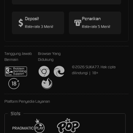
Deposit
Penarikan
Rata-rata 3 Menit
Rata-rata 5 Menit
Tanggung Jawab
Browser Yang
Bermain
Didukung
©2026 SUKA77. Hak cipta
dilindungi | 18+
Platform Penyedia Layanan
Slots