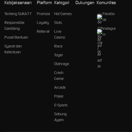
Kebijaksanaan
Platform
Kategori
Dukungan
Komunitas
Tentang SUKA77
Promosi
Hot Games
Facebo
ok
Responsible
Loyalty
Slots
Gambling
Instagra
Referral
Live
m
Pusat Bantuan
Casino
Syarat dan
Race
Ketentuan
Togel
Olahraga
Crash
Game
Arcade
Poker
E-Sports
Sabung
Ayam