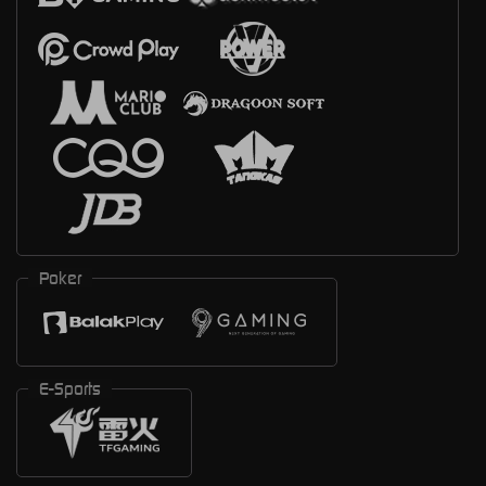
Poker
E-Sports