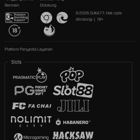
Bermain
Didukung
©2026 SUKA77. Hak cipta
dilindungi | 18+
Platform Penyedia Layanan
Slots