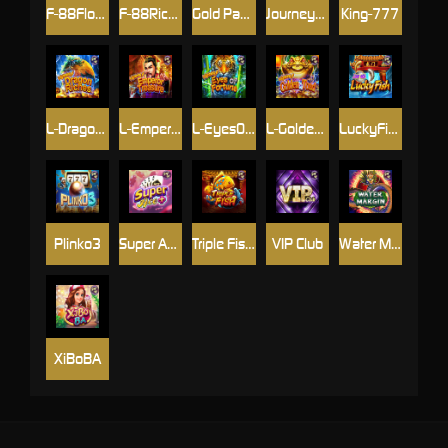
F-88Flower(H5)
F-88Riches(H5)
Gold Panda(H5)
JourneyToTheWest
King-777
L-DragonRiches
L-EmperorTreasure
L-EyesOfFortune
L-GoldenToad
LuckyFish
Plinko3
Super Ace+
Triple Fish(H5)
VIP Club
Water Margin(H5)
XiBoBA