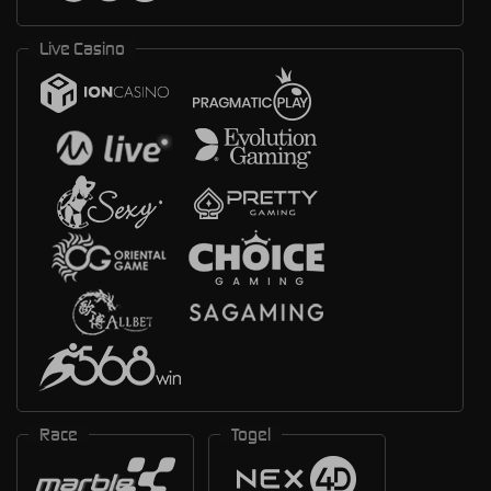
Live Casino
Race
Togel