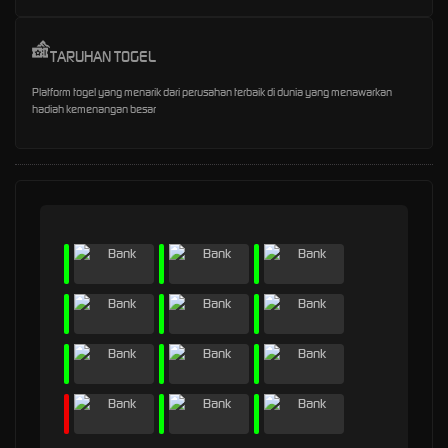
TARUHAN TOGEL
Platform togel yang menarik dari perusahan terbaik di dunia yang menawarkan
hadiah kemenangan besar