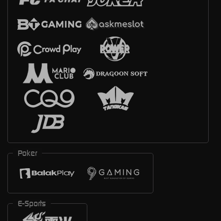
Poker
E-Sports